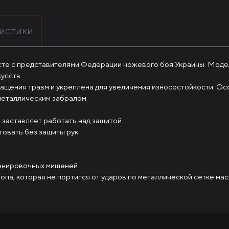
РИСТИКИ
те с представителями Федерации ножевого боя Украины. Модел
усств.
ащения травм и укреплена для увеличения износостойкости. Ос
металлическим забралом.
 заставляет работать над защитой.
говать без защиты рук.
ренировочных мишеней.
па, которая не портится от ударов по металлической сетке мас