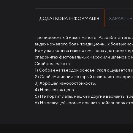
ДОДАТКОВА ІНФОРМАЦІЯ
ХАРАКТЕ
Тренировочный макет мачете. Разработан вмес
видах ножевого боя и традиционных боевых иск
Режущая кромка макета смягчена для предотвр
спаррингах фехтовальных масок или шлемов с 
Свойства макета:
1) Собран на твердой основе. Укол ощущается и
2) Слой смягчения, который позволяет спаррин
3) Хорошая износостойкость.
4) Невысокая цена.
5) Не портит лапы, мешки и другие варианты т
6) На режущей кромке пришита нейлоновая стро