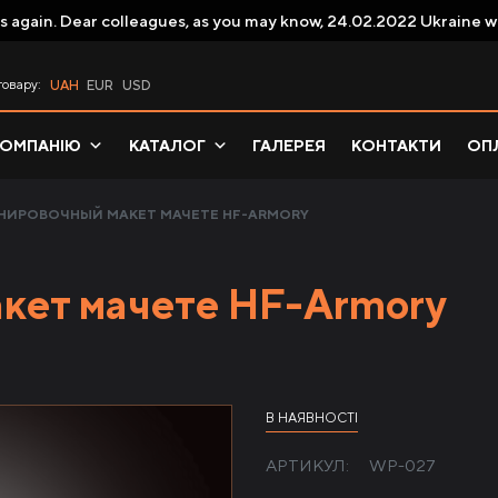
s again. Dear colleagues, as you may know, 24.02.2022 Ukraine w
товару:
UAH
EUR
USD
КОМПАНІЮ
КАТАЛОГ
ГАЛЕРЕЯ
КОНТАКТИ
ОПЛ
НИРОВОЧНЫЙ МАКЕТ МАЧЕТЕ HF-ARMORY
кет мачете HF-Armory
В НАЯВНОСТІ
АРТИКУЛ:
WP-027