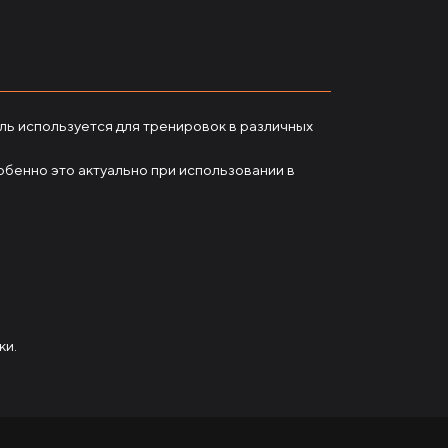
ь используется для тренировок в различных
обенно это актуально при использовании в
ки.