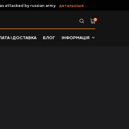
as attacked by russian army.
детальніше ...
0
АТА І ДОСТАВКА
БЛОГ
ІНФОРМАЦІЯ