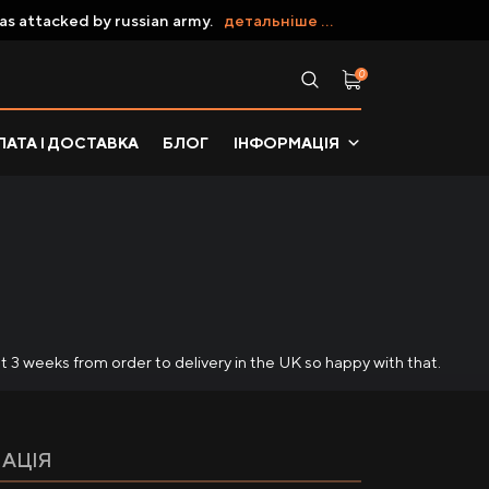
as attacked by russian army.
детальніше ...
0
АТА І ДОСТАВКА
БЛОГ
ІНФОРМАЦІЯ
ut 3 weeks from order to delivery in the UK so happy with that.
АЦІЯ