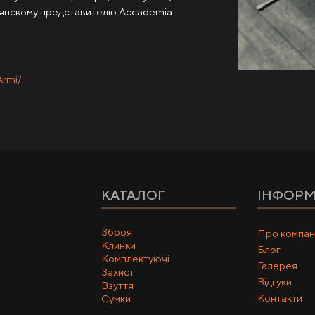
ьянскому представителю Accademia
rmi/
КАТАЛОГ
ІНФОРМ
Зброя
Про компан
Клинки
Блог
Комплектуючі
Галерея
Захист
Відгуки
Взуття
Контакти
Сумки