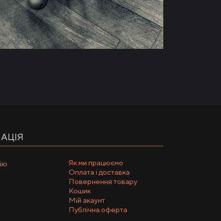
АЦІЯ
Як ми працюємо
ію
Оплата і доставка
Повернення товару
Кошик
Мій акаунт
Публічна оферта