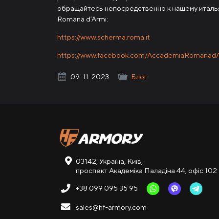
обращайтесь непосредственно к нашему итал
Romana d’Armi:
https://www.scherma.roma.it
https://www.facebook.com/AccademiaRomanadA
HF Armory
09-11-2023
Блог
03142, Україна, Київ,
проспект Академіка Паладіна 44, офіс 102
+38 099 095 35 95
sales@hf-armory.com