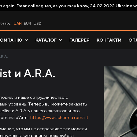
s again. Dear colleagues, as you may know, 24.02.2022 Ukraine w
товару:
UAH
EUR
USD
КОМПАНІЮ
КАТАЛОГ
ГАЛЕРЕЯ
КОНТАКТИ
ОПЛ
R.A.
st и A.R.A.
 подняли наше сотрудничество с
вый уровень. Теперь вы можете заказать
list и A.R.A. у нашего эксклюзивного
Romana d’Armi:
https://www.scherma.roma.it
мание, что мы не отправляем эти модели
ам нужны такие рапиры, пожалуйста,