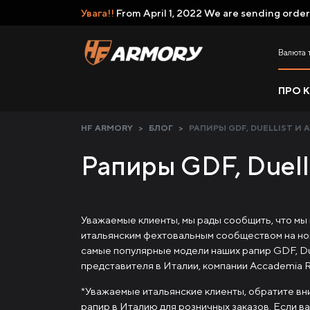
Увага!!
From April 1, 2022 We are sending order
Валюта 
ПРО 
HF ARMORY
>
БЛОГ
>
РАПИРЫ GDF, DUELLIST И A.
Рапиры GDF, Duelli
Уважаемые клиенты, мы рады сообщить, что мы
итальянским фехтовальным сообществом на но
самые популярные модели наших рапир GDF, Duel
представителя в Италии, компании Accademia 
*Уважаемые итальянские клиенты, обратите вни
рапир в Италию для розничных заказов. Если в