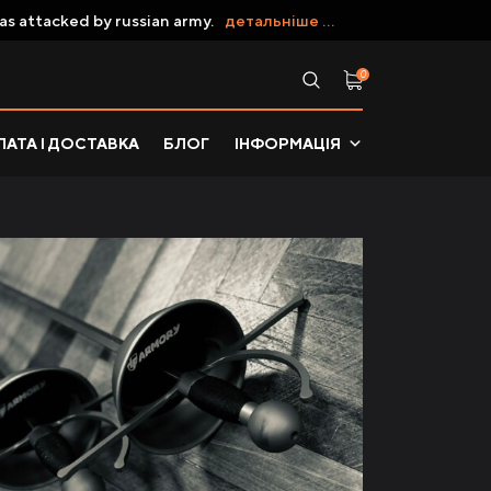
as attacked by russian army.
детальніше ...
0
АТА І ДОСТАВКА
БЛОГ
ІНФОРМАЦІЯ