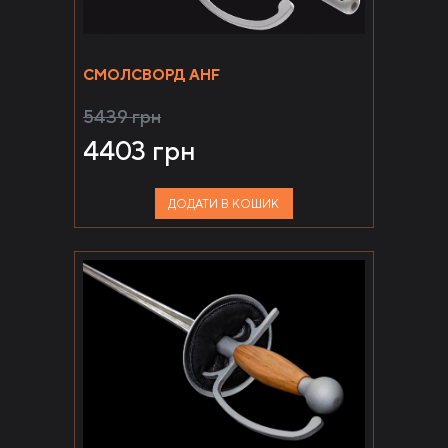
СМОЛСВОРД AHF
5439
грн
4403
грн
ДОДАТИ В КОШИК