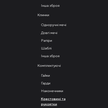
Інша зброя
Клинки
Одноручні мечі
Довгі мечі
Рапіри
Шаблі
Інша зброя
Комплектуючі
Гайки
Гарди
Наконечники
Крестовині та
рукоятки