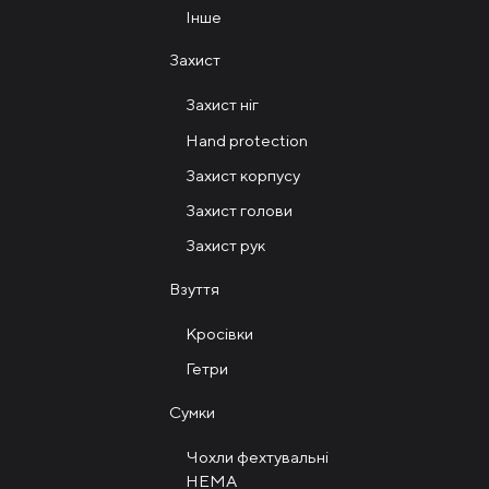
Інше
Захист
Захист ніг
Hand protection
Захист корпусу
Захист голови
Захист рук
Взуття
Кросівки
Гетри
Сумки
Чохли фехтувальні
HEMA