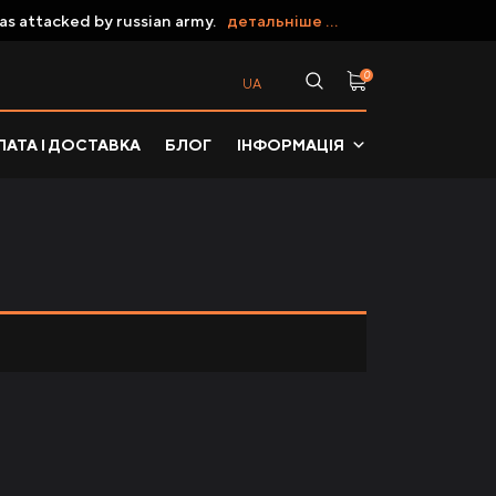
as attacked by russian army.
детальніше ...
0
UA
АТА І ДОСТАВКА
БЛОГ
ІНФОРМАЦІЯ