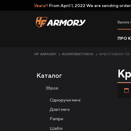
Увага!!
From April 1, 2022 We are sending order
Валюта 
ПРО 
HF ARMORY
>
КОМПЛЕКТУЮЧІ
>
КРЕСТОВИНІ ТА
Кр
Каталог
Зброя
Одноручні мечі
Довгі мечі
Рапіри
Шаблі