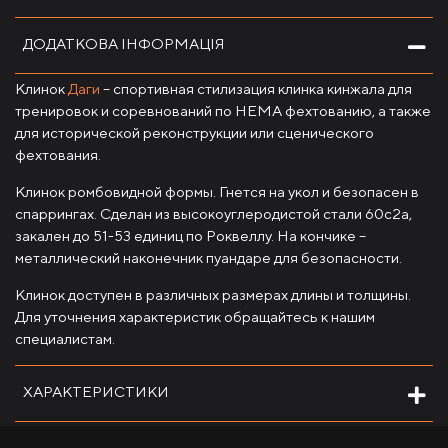
ДОДАТКОВА ІНФОРМАЦІЯ
Клинок
Даги
– спортивная стилизация клинка кинжала для
тренировок и соревнований по HEMA фехтованию, а также
для исторической реконструкции или сценического
фехтования.
Клинок ромбовидной формы. Гнется на укол и безопасен в
спаррингах. Сделан из высокоуглеродистой стали 60с2а,
закален до 51-53 единиц по Роквеллу. На кончике –
металлический наконечник пуандаре для безопасности.
Клинок доступен в различных размерах длины и толщины.
Для уточнения характеристик обращайтесь к нашим
специалистам.
ХАРАКТЕРИСТИКИ