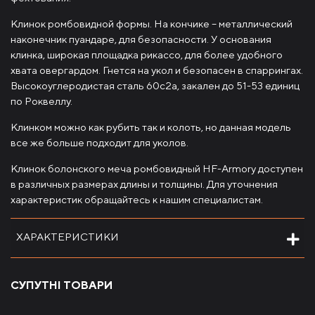
Клинок ромбовидной формы. На кончике – металлический
наконечник пуандаре, для безопасности. У основания
клинка, широкая площадка рикассо, для более удобного
хвата овергардом. Гнется на укол и безопасен в спаррингах.
Высокоуглеродистая сталь 60с2а, закален до 51-53 единиц
по Роквеллу.
Клинком можно как рубить так и колоть, но данная модель
все же больше подходит для уколов.
Клинок болонского меча ромбовидный HF-Armory доступен
в различных размерах длины и толщины. Для уточнения
характеристик обращайтесь к нашим специалистам.
ХАРАКТЕРИСТИКИ
СУПУТНІ ТОВАРИ