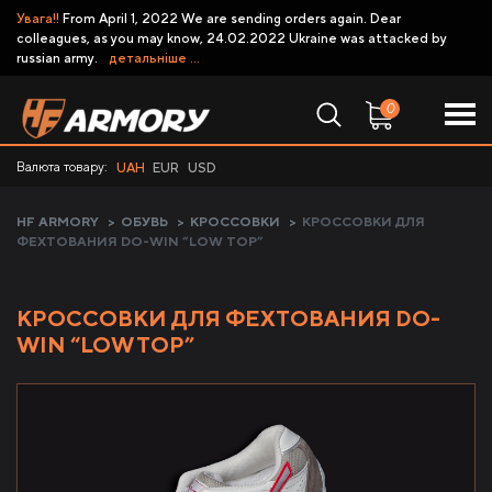
Увага!!
From April 1, 2022 We are sending orders again. Dear
colleagues, as you may know, 24.02.2022 Ukraine was attacked by
russian army.
детальніше ...
0
Валюта товару:
UAH
EUR
USD
HF ARMORY
>
ОБУВЬ
>
КРОССОВКИ
>
КРОССОВКИ ДЛЯ
ФЕХТОВАНИЯ DO-WIN “LOW TOP”
КРОССОВКИ ДЛЯ ФЕХТОВАНИЯ DO-
WIN “LOW TOP”