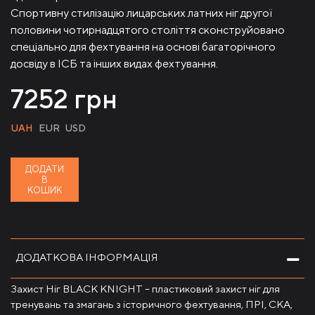
Спортивну стилізацію лицарських латних ніг другої
половини чотирнадцятого століття сконструйовано
спеціально для фехтування на основі багаторічного
досвіду в ІСБ та інших видах фехтування.
7252
грн
UAH
EUR
USD
ДОДАТИ
В
КОШИК
ДОДАТКОВА ІНФОРМАЦІЯ
Захист Ніг BLACK KNIGHT – пластиковий захист ніг для
тренувань та змагань з історичного фехтування, ПРІ, СКА,