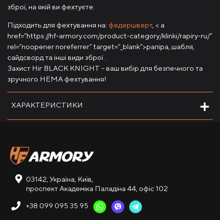
зброї, на якій ви фехтуєте.
Підходить для фехтування на:
федершверт
, < a
href=”https://hf-armory.com/product-category/klinki/rapiry-ru/”
rel=”noopener noreferrer” target=”_blank”>рапіра, шабля,
сайдсворд та інші види зброї .
Захист Ніг BLACK KNIGHT – ваш вибір для безпечного та
зручного НЕМА фехтування!
ХАРАКТЕРИСТИКИ
03142, Україна, Київ,
проспект Академіка Паладіна 44, офіс 102
+38 099 095 35 95