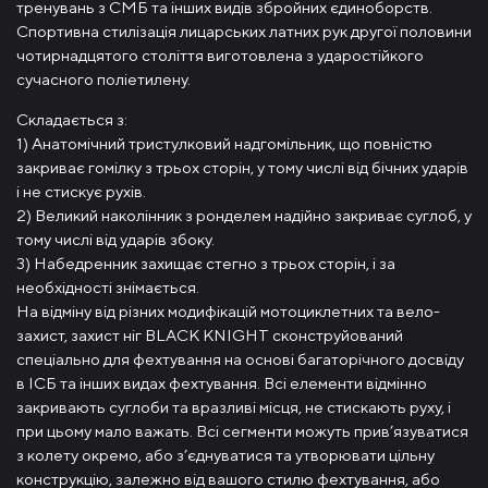
тренувань з СМБ та інших видів збройних єдиноборств.
Спортивна стилізація лицарських латних рук другої половини
чотирнадцятого століття виготовлена ​​з ударостійкого
сучасного поліетилену.
Складається з:
1) Анатомічний тристулковий надгомільник, що повністю
закриває гомілку з трьох сторін, у тому числі від бічних ударів
і не стискує рухів.
2) Великий наколінник з ронделем надійно закриває суглоб, у
тому числі від ударів збоку.
3) Набедренник захищає стегно з трьох сторін, і за
необхідності знімається.
На відміну від різних модифікацій мотоциклетних та вело-
захист, захист ніг BLACK KNIGHT сконструйований
спеціально для фехтування на основі багаторічного досвіду
в ІСБ та інших видах фехтування. Всі елементи відмінно
закривають суглоби та вразливі місця, не стискають руху, і
при цьому мало важать. Всі сегменти можуть прив’язуватися
з колету окремо, або з’єднуватися та утворювати цільну
конструкцію, залежно від вашого стилю фехтування, або