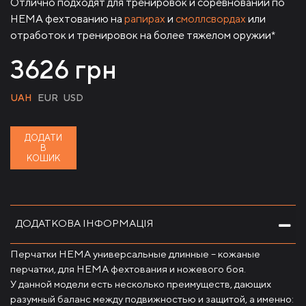
Отлично подходят для тренировок и соревнований по
HEMA фехтованию на
рапирах
и
смоллсвордах
или
отработок и тренировок на более тяжелом оружии*
3626
грн
UAH
EUR
USD
ДОДАТИ
В
КОШИК
ДОДАТКОВА ІНФОРМАЦІЯ
Перчатки HEMA универсальные длинные – кожаные
перчатки, для HEMA фехтования и ножевого боя.
У данной модели есть несколько преимуществ, дающих
разумный баланс между подвижностью и защитой, а именно: