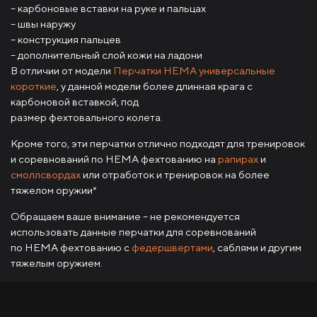
– карбоновые вставки на руке и пальцах
– швы наружу
– конструкция пальцев
– дополнительный слой кожи на ладони
В отличии от модели
Перчатки HEMA универсальные
короткие
, у данной модели более длинная крага с
карбоновой вставкой, под
размер фехтовального колета.
Кроме того, эти перчатки отлично подходят для тренировок
и соревнований по HEMA фехтованию на
рапирах
и
смоллсвордах
или отработок и тренировок на более
тяжелом оружии*
Обращаем ваше внимание – не рекомендуется
использовать данные перчатки для соревнований
по HEMA фехтованию с
федершвертами
, саблями и другим
тяжелым оружием.