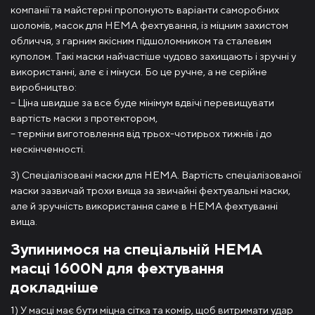
компанії та майстерні пропонують варіанти саморобних
шоломів, масок для HEMA фехтування, із міцним захистом
обличчя, з гарним якісним підшоломником та сталевим
куполом. Такі маски найчастіше чудово захищають і зручні у
використанні, але є і мінуси. Бо це ручне, а не серійне
виробництво:
– Ціна швидше за все буде мінімум вдвічі перевищувати
вартість маски з протектором,
– терміни виготовлення від трьох-чотирьох тижнів і до
нескінченності.
3) Спеціалізовані маски для HEMA. Вартість спеціалізованої
маски зазвичай трохи вища за звичайні фехтувальні маски,
але й зручність використання саме в HEMA фехтуванні
вища.
Зупинимося на спеціальній HEMA
масці 1600N для фехтування
докладніше
1) У масці має бути міцна сітка та комір, щоб витримати удар