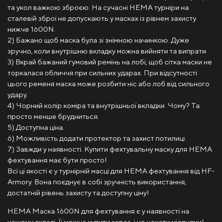
та укол важкою зброєю. На сучасні HEMA турніри на
сталевій зброї не допускають у масках із рівнем захисту
нижче 1600N.
2) Бажано щоб маска була зі знімною начинкою. Дуже
зручно, коли внутрішню вкладку можна вийняти та випрати
3) Вкрай бажаний гумовий ремінь на лобі, щоб сітка маски не
торкалася обличчя при сильних ударах. При відсутності
цього ременя маска може розбити ніс або лоб від сильного
удару.
4) Чорний колір коміра та внутрішньої вкладки. Чому? Та
просто менше брудниться.
5) Доступна ціна.
6) Можливість додати протектор та захист потилиці.
7) Завжди у наявності. Купити фехтувальну маску для HEMA
фехтування має бути просто!
Всі ці якості є у турнірній масці для HEMA фехтування від HF-
Armory. Вона поєднує в собі зручність використання,
достатній рівень захисту та доступну ціну!
HEMA Маска 1600N для фехтування є у наявності на
нашому складі. Її можна купити зараз, і не чекати місяцями!