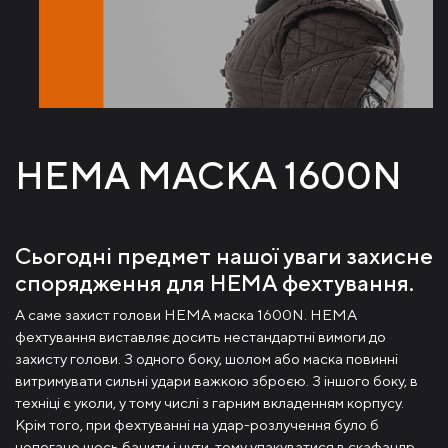
HEMA МАСКА 1600N
Сьогодні предмет нашої уваги захисне
спорядження для HEMA фехтування.
А саме захист голови НЕМА маска 1600N. HEMA
фехтування виставляє досить нестандартні вимоги до
захисту голови. З одного боку, шолом або маска повинні
витримувати сильні удари важкою зброєю. З іншого боку, в
техніці є уколи, у тому числі з гарним вкладенням корпусу.
Крім того, при фехтуванні на удар-розлучення було б
непогано щось бачити і чути, тому упакуватися в скафандр