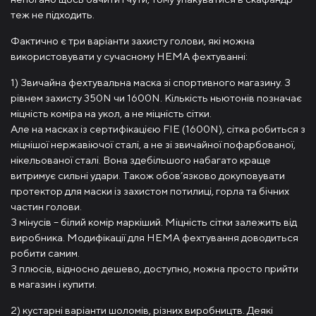
теж не підходить.
Фактично є три варіанти захисту голови, які можна
використовувати у сучасному HEMA фехтуванні:
1) Звичайна фехтувальна маска зі спортивного магазину. З
рівнем захисту 350N чи 1600N. Кількість ньютонів позначає
міцність коміра на укол, а не міцність сітки.
Але на масках із сертифікацією FIE (1600N), сітка робиться з
міцнішої нержавіючої сталі, а не зі звичайної пофарбованої,
нікельованої сталі. Вона здебільшого набагато краще
витримує сильні удари. Також обов’язково докуповувати
протектор для маски із захистом потилиці, горла та бічних
частин голови.
З мінусів – білий комір маркіший. Міцність сітки залежить від
виробника. Модифікації для HEMA фехтування доводиться
робити самим.
З плюсів, відносно дешево, доступно, можна просто прийти
в магазин і купити.
2) кустарні варіанти шоломів, різних виробництв. Деякі