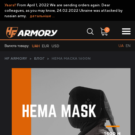
Увага!!
From April 1, 2022 We are sending orders again. Dear
colleagues, as you may know, 24.02.2022 Ukraine was attacked by
russian army.
детальніше ...
0
Валюта товару:
UA
EN
UAH
EUR
USD
HF ARMORY
>
БЛОГ
>
HEMA МАСКА 1600N