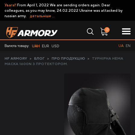
Увага!!
From April 1, 2022 We are sending orders again. Dear
colleagues, as you may know, 24.02.2022 Ukraine was attacked by
russian army.
детальніше ...
0
Валюта товару:
UA
EN
UAH
EUR
USD
HF ARMORY
>
БЛОГ
>
ПРО ПРОДУКЦІЮ
>
ТУРНІРНА HEMA
МАСКА 1600N З ПРОТЕКТОРОМ.