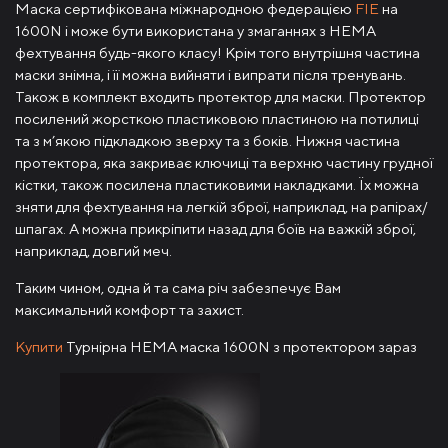
Маска сертифікована міжнародною федерацією
FIE
на
1600N і може бути використана у змаганнях з HEMA
фехтування будь-якого класу! Крім того внутрішня частина
маски знімна, і її можна вийняти і випрати після тренувань.
Також в комплект входить протектор для маски. Протектор
посилений жорсткою пластиковою пластиною на потилиці
та з м’якою підкладкою зверху та з боків. Нижня частина
протектора, яка закриває ключиці та верхню частину грудної
кістки, також посилена пластиковими накладками. Їх можна
зняти для фехтування на легкій зброї, наприклад, на рапірах/
шпагах. А можна прикріпити назад для боїв на важкій зброї,
наприклад, довгий меч.
Таким чином, одна й та сама річ забезпечує Вам
максимальний комфорт та захист.
Купити
Турнірна HEMA маска 1600N з протектором зараз