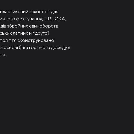
пластиковий захист ніг для
ричного фехтування, ПРІ, СКА,
идів збройних єдиноборств.
ьких латних ніг другої
толіття сконструйовано
а основі багаторічного досвіду в
ня.