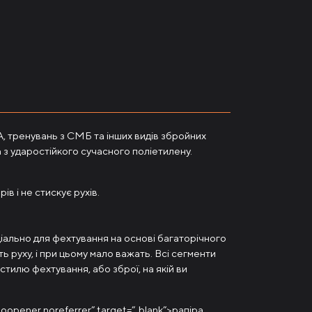
А, тренувань з СМБ та інших видів збройних
​з ударостійкого сучасного поліетилену.
ів і не стискує рухів.
ціально для фехтування на основі багаторічного
ь руху, і при цьому мало важать. Всі сегменти
тилю фехтування, або зброї, на якій ви
=”noopener noreferrer” target=”_blank”>рапіра,