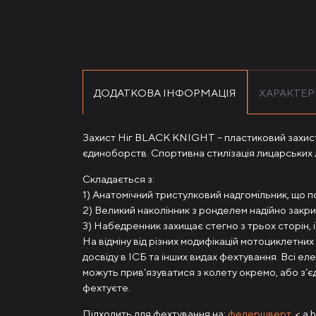
ДОДАТКОВА ІНФОРМАЦІЯ
ХАРАКТЕ
Захист Ніг BLACK KNIGHT – пластиковий захист 
єдиноборств. Спортивна стилізація лицарських л
Складається з:
1) Анатомічний тристулковий надгомільник, що повн
2) Великий наколінник з ронделем надійно закрива
3) Набедренник захищає стегно з трьох сторін, і
На відміну від різних модифікацій мотоциклетн
досвіду в ІСБ та інших видах фехтування. Всі ел
можуть прив’язуватися з колету окремо, або з’є
фехтуєте.
Підходить для фехтування на:
федершверт
, < a