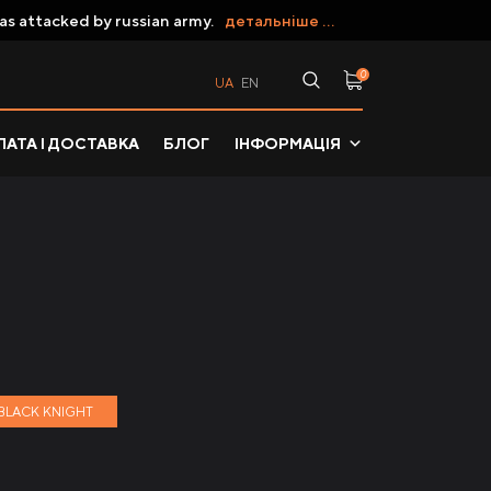
as attacked by russian army.
детальніше ...
0
UA
EN
АТА І ДОСТАВКА
БЛОГ
ІНФОРМАЦІЯ
BLACK KNIGHT