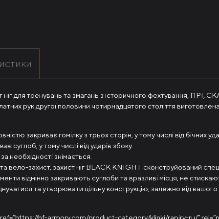
РИСТИКИ
ніг для тренувань та змагань з історичного фехтування, ПРІ, СК
атних рук другої половини чотирнадцятого століття виготовлена ​
істю закриває гомілку з трьох сторін, у тому числі від бічних удар
є суглоб, у тому числі від ударів збоку.
 за необхідності знімається.
их та вело-захист, захист ніг BLACK KNIGHT сконструйований спе
ементи відмінно закривають суглоби та вразливі місця, не стискают
днуватися та утворювати цільну конструкцію, залежно від вашого с
 href=”https://hf-armory.com/product-category/klinki/rapiry-ru/” rel