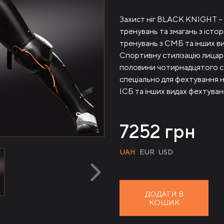
Захист ніг BLACK KNIGHT – 
тренувань та змагань з істо
тренувань з СМБ та інших в
Спортивну стилізацію лицарс
половини чотирнадцятого с
спеціально для фехтування н
ІСБ та інших видах фехтуван
7252
грн
UAH
EUR
USD
ДОДАТИ В
КОШИК