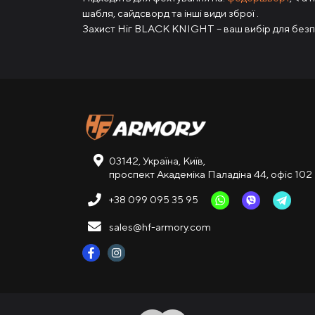
шабля, сайдсворд та інші види зброї .
Захист Ніг BLACK KNIGHT – ваш вибір для без
03142, Україна, Київ,
проспект Академіка Паладіна 44, офіс 102
+38 099 095 35 95
sales@hf-armory.com